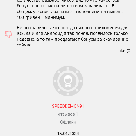
берут, а не только количеством заваливают. В
общем, условия лояльные – пополнения и выводы
100 гривен – минимум.
Не понравилось, что нет до сих пор приложения для
iOS, да и для Андроид я так понял, появилось только
недавно, а то там предлагают бонусы за скачивание
сейчас.
Like (
0
)
SPEEDDEMON91
отзывов 1
Офлайн
15.01.2024