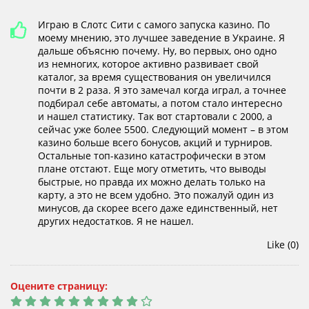
Играю в Слотс Сити с самого запуска казино. По
моему мнению, это лучшее заведение в Украине. Я
дальше объясню почему. Ну, во первых, оно одно
из немногих, которое активно развивает свой
каталог, за время существования он увеличился
почти в 2 раза. Я это замечал когда играл, а точнее
подбирал себе автоматы, а потом стало интересно
и нашел статистику. Так вот стартовали с 2000, а
сейчас уже более 5500. Следующий момент – в этом
казино больше всего бонусов, акций и турниров.
Остальные топ-казино катастрофически в этом
плане отстают. Еще могу отметить, что выводы
быстрые, но правда их можно делать только на
карту, а это не всем удобно. Это пожалуй один из
минусов, да скорее всего даже единственный, нет
других недостатков. Я не нашел.
Like (
0
)
Оцените страницу: