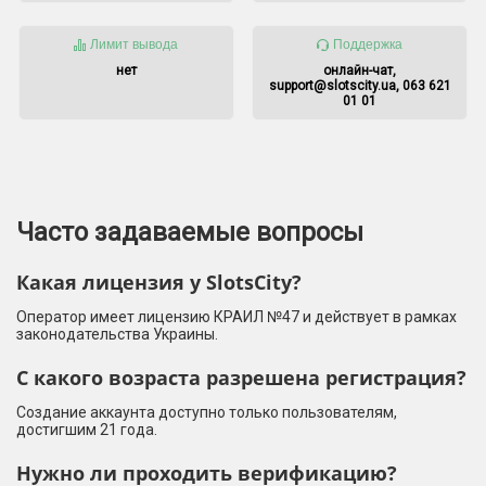
Лимит вывода
Поддержка
нет
онлайн-чат,
support@slotscity.ua, 063 621
01 01
Часто задаваемые вопросы
Какая лицензия у SlotsCity?
Оператор имеет лицензию КРАИЛ №47 и действует в рамках
законодательства Украины.
С какого возраста разрешена регистрация?
Создание аккаунта доступно только пользователям,
достигшим 21 года.
Нужно ли проходить верификацию?