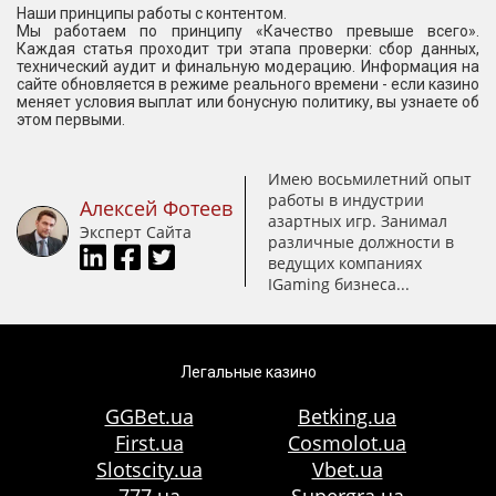
Наши принципы работы с контентом.
Мы работаем по принципу «Качество превыше всего».
Каждая статья проходит три этапа проверки: сбор данных,
технический аудит и финальную модерацию. Информация на
сайте обновляется в режиме реального времени - если казино
меняет условия выплат или бонусную политику, вы узнаете об
этом первыми.
Имею восьмилетний опыт
работы в индустрии
Алексей Фотеев
азартных игр. Занимал
Эксперт Сайта
различные должности в
ведущих компаниях
IGaming бизнеса...
Легальные казино
GGBet.ua
Betking.ua
First.ua
Cosmolot.ua
Slotscity.ua
Vbet.ua