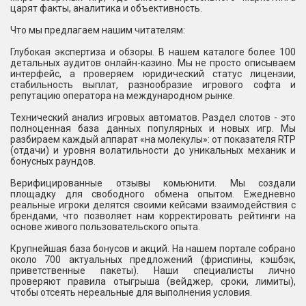
царят факты, аналитика и объективность.
Что мы предлагаем нашим читателям:
Глубокая экспертиза и обзоры. В нашем каталоге более 100
детальных аудитов онлайн-казино. Мы не просто описываем
интерфейс, а проверяем юридический статус лицензии,
стабильность выплат, разнообразие игрового софта и
репутацию оператора на международном рынке.
Технический анализ игровых автоматов. Раздел слотов - это
полноценная база данных популярных и новых игр. Мы
разбираем каждый аппарат «на молекулы»: от показателя RTP
(отдачи) и уровня волатильности до уникальных механик и
бонусных раундов.
Верифицированные отзывы комьюнити. Мы создали
площадку для свободного обмена опытом. Ежедневно
реальные игроки делятся своими кейсами взаимодействия с
брендами, что позволяет нам корректировать рейтинги на
основе живого пользовательского опыта.
Крупнейшая база бонусов и акций. На нашем портале собрано
около 700 актуальных предложений (фриспины, кэшбэк,
приветственные пакеты). Наши специалисты лично
проверяют правила отыгрыша (вейджер, сроки, лимиты),
чтобы отсеять нереальные для выполнения условия.