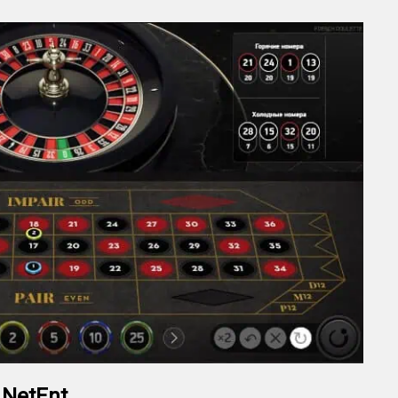
 NetEnt