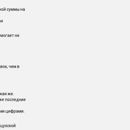
ной суммы на
ри
омогает не
вок, чем в
кая же.
 же последние
ними цифрами.
.
нцузской