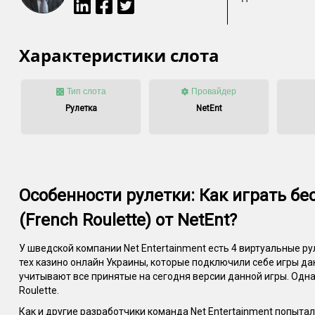
Характеристики слота
Тип слота
Провайдер
Рулетка
NetEnt
Особенности рулетки: Как играть бе
(French Roulette) от NetEnt?
У шведской компании Net Entertainment есть 4 виртуальные ру
тех казино онлайн Украины, которые подключили себе игры да
учитывают все принятые на сегодня версии данной игры. Одна
Roulette.
Как и другие разработчики команда Net Entertainment попыта