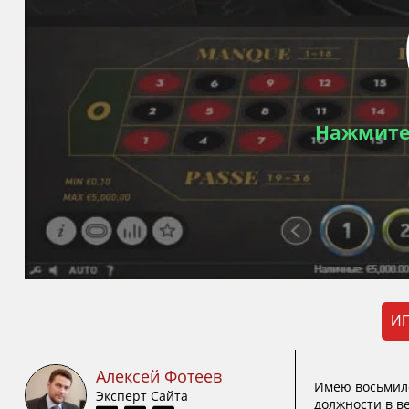
Нажмите 
ИГ
Алексей Фотеев
Имею восьмиле
Эксперт Сайта
должности в в