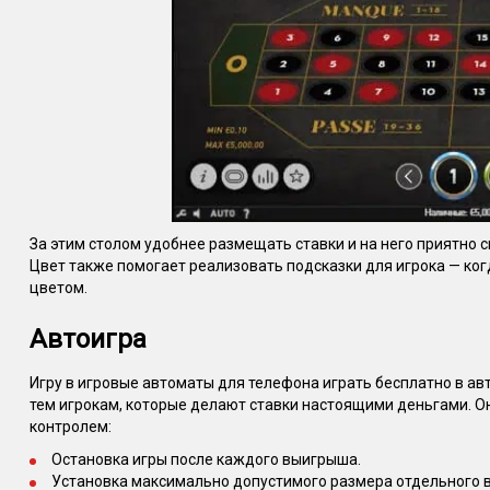
За этим столом удобнее размещать ставки и на него приятно с
Цвет также помогает реализовать подсказки для игрока — ко
цветом.
Автоигра
Игру в игровые автоматы для телефона играть бесплатно в ав
тем игрокам, которые делают ставки настоящими деньгами. О
контролем:
Остановка игры после каждого выигрыша.
Установка максимально допустимого размера отдельного в