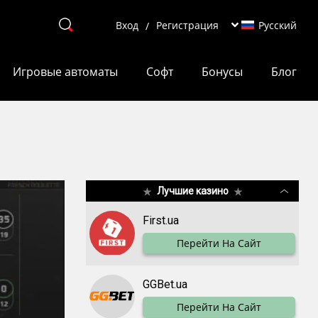
Вход
Регистрация
Русский
Игровые автоматы
Софт
Бонусы
Блог
Лучшие казино
First.ua
Перейти На Сайт
GGBet.ua
Перейти На Сайт