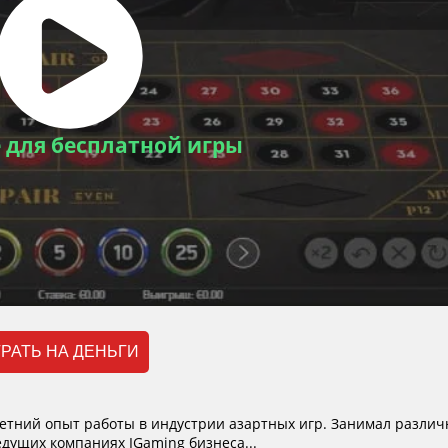
для бесплатной игры
РАТЬ НА ДЕНЬГИ
тний опыт работы в индустрии азартных игр. Занимал разли
едущих компаниях IGaming бизнеса...