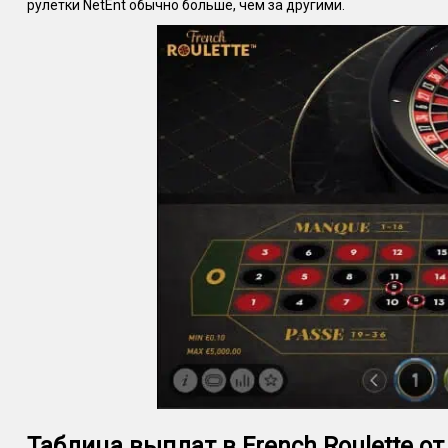
рулетки NetEnt обычно больше, чем за другими.
Таблица выплат в French Roulette от