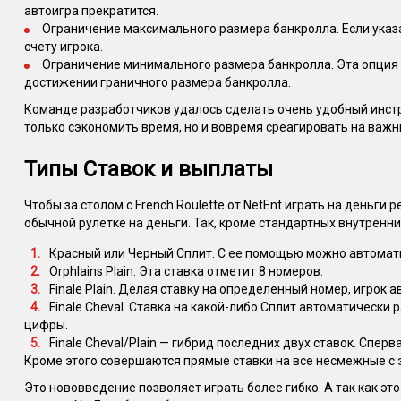
автоигра прекратится.
Ограничение максимального размера банкролла. Если указа
счету игрока.
Ограничение минимального размера банкролла. Эта опция п
достижении граничного размера банкролла.
Команде разработчиков удалось сделать очень удобный инстр
только сэкономить время, но и вовремя среагировать на важн
Типы Ставок и выплаты
Чтобы за столом с French Roulette от NetEnt играть на деньг
обычной рулетке на деньги. Так, кроме стандартных внутренних
Красный или Черный Сплит. С ее помощью можно автоматич
Orphlains Plain. Эта ставка отметит 8 номеров.
Finale Plain. Делая ставку на определенный номер, игрок 
Finale Cheval. Ставка на какой-либо Сплит автоматически
цифры.
Finale Cheval/Plain — гибрид последних двух ставок. Спер
Кроме этого совершаются прямые ставки на все несмежные с 
Это нововведение позволяет играть более гибко. А так как эт