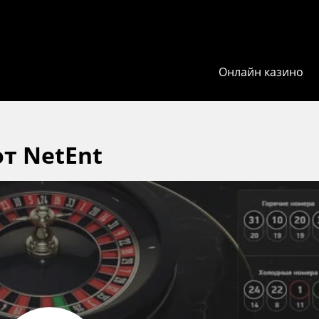
Онлайн казино
от NetEnt