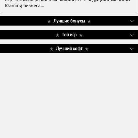
IGaming бизнеса...
Лучшие бонусы
Топ игр
Лучший софт