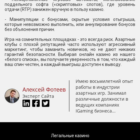
поддельного софта («скриптовых» слотов), где уровень
отдачи (RTP) занижен вручную в пользу казино.
- Манипуляции с бонусами, скрытые условия отыгрыша,
которые невозможно выполнить, или аннулирование бонусов
без объяснения причин.
Игра на сомнительных площадках - это всегда риск. Азартные
клубы с плохой репутацией часто используют агрессивный
маркетинг, чтобы заманить новичков, но не дают никаких
гарантий безопасности. Выбирая онлайн казино из нашего
«белого списка», вы получаете уверенность в том, что каждый
ваш спин честен, а каждый выигрыш доступен к выводу.
Имею восьмилетний опыт
работы в индустрии
Алексей Фотеев
азартных игр. Занимал
Эксперт Сайта
различные должности в
ведущих компаниях
IGaming бизнеса...
Легальные казино