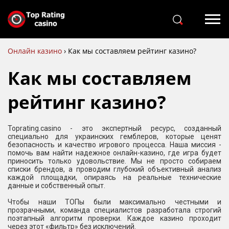
Онлайн казино
›
Как мы составляем рейтинг казино?
Как мы составляем
рейтинг казино?
Toprating.casino - это экспертный ресурс, созданный
специально для украинских гемблеров, которые ценят
безопасность и качество игрового процесса. Наша миссия -
помочь вам найти надежное онлайн-казино, где игра будет
приносить только удовольствие. Мы не просто собираем
списки брендов, а проводим глубокий объективный анализ
каждой площадки, опираясь на реальные технические
данные и собственный опыт.
Чтобы наши ТОПы были максимально честными и
прозрачными, команда специалистов разработала строгий
поэтапный алгоритм проверки. Каждое казино проходит
через этот «фильтр» без исключений.