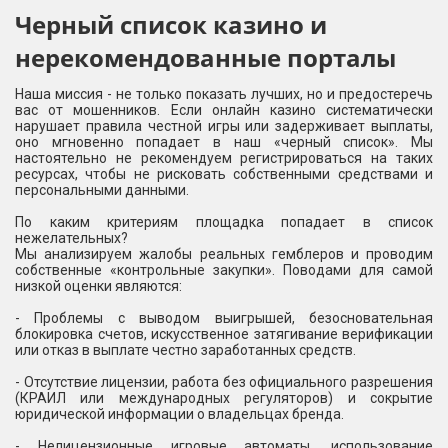
Черный список казино и
нерекомендованные порталы
Наша миссия - не только показать лучших, но и предостеречь
вас от мошенников. Если онлайн казино систематически
нарушает правила честной игры или задерживает выплаты,
оно мгновенно попадает в наш «черный список». Мы
настоятельно не рекомендуем регистрироваться на таких
ресурсах, чтобы не рисковать собственными средствами и
персональными данными.
По каким критериям площадка попадает в список
нежелательных?
Мы анализируем жалобы реальных гемблеров и проводим
собственные «контрольные закупки». Поводами для самой
низкой оценки являются:
- Проблемы с выводом выигрышей, безосновательная
блокировка счетов, искусственное затягивание верификации
или отказ в выплате честно заработанных средств.
- Отсутствие лицензии, работа без официального разрешения
(КРАИЛ или международных регуляторов) и сокрытие
юридической информации о владельцах бренда.
- Нелицензионные игровые автоматы, использование