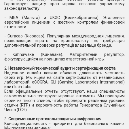
Гарантирует защиту прав игрока согласно украинскому
законодательству.
- MGA (Мальта) и UKGC (Великобритания). Эталонные
европейские лицензии с жестким контролем финансовой
отчетности.
- Curacao (Кюрасао). Популярная международная лицензия,
позволяющая играть на криптовалюту, но требующая
дополнительной проверки репутації владельца бренда.
- Kahnawake (Канаваке). Авторитетный регулятор,
фокусирующийся на принципах ответственной игры.
2.
Независимый технический аудит и сертификация софта
Надежное онлайн казино обязано доказывать честность
своих игр. Мы ищем на сайте сертификаты от независимых
лабораторий: eCOGRA, GLI (Gaming Laboratories International)
или iTech Labs.
Если официальные отчеты отсутствуют, наши специалисты
самостоятельно тестируют игровые автоматы. Мы проводим
серии из тысяч спинов, чтобы проверить реальный уровень
отдачи (RTP) и корректность работы Генератора Случайных
Чисел (ГСЧ).
3.
Современные протоколы защиты и шифрования
Конфиденциальность - приоритет для безопасного казино.
Мы проверяем наличие: