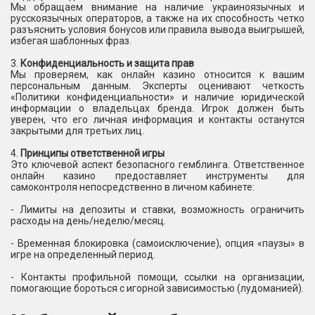
Мы обращаем внимание на наличие украиноязычных и
русскоязычных операторов, а также на их способность четко
разъяснить условия бонусов или правила вывода выигрышей,
избегая шаблонных фраз.
3.
Конфиденциальность и защита прав
Мы проверяем, как онлайн казино относится к вашим
персональным данным. Эксперты оценивают четкость
«Политики конфиденциальности» и наличие юридической
информации о владельцах бренда. Игрок должен быть
уверен, что его личная информация и контакты останутся
закрытыми для третьих лиц.
4.
Принципы ответственной игры
Это ключевой аспект безопасного гемблинга. Ответственное
онлайн казино предоставляет инструменты для
самоконтроля непосредственно в личном кабинете:
- Лимиты на депозиты и ставки, возможность ограничить
расходы на день/неделю/месяц.
- Временная блокировка (самоисключение), опция «паузы» в
игре на определенный период.
- Контакты профильной помощи, ссылки на организации,
помогающие бороться с игорной зависимостью (лудоманией).