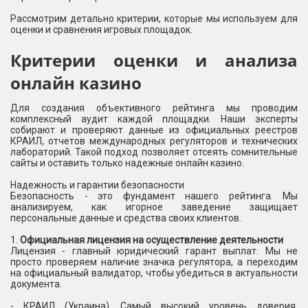
Рассмотрим детально критерии, которые мы используем для
оценки и сравнения игровых площадок.
Критерии оценки и анализа
онлайн казино
Для создания объективного рейтинга мы проводим
комплексный аудит каждой площадки. Наши эксперты
собирают и проверяют данные из официальных реестров
КРАИЛ, отчетов международных регуляторов и технических
лабораторий. Такой подход позволяет отсеять сомнительные
сайты и оставить только надежные онлайн казино.
Надежность и гарантии безопасности
Безопасность - это фундамент нашего рейтинга. Мы
анализируем, как игорное заведение защищает
персональные данные и средства своих клиентов.
1.
Официальная лицензия на осуществление деятельности
Лицензия - главный юридический гарант выплат. Мы не
просто проверяем наличие значка регулятора, а переходим
на официальный валидатор, чтобы убедиться в актуальности
документа.
- КРАИЛ (Украина). Самый высокий уровень доверия.