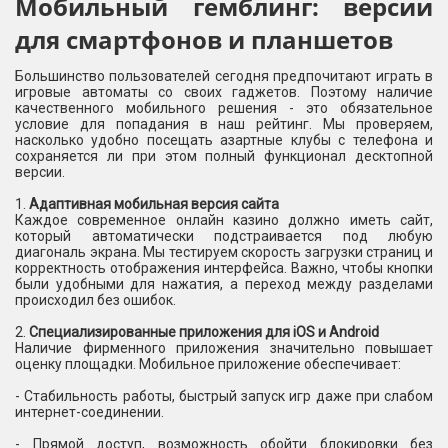
Мобильный гемблинг: версии
для смартфонов и планшетов
Большинство пользователей сегодня предпочитают играть в
игровые автоматы со своих гаджетов. Поэтому наличие
качественного мобильного решения - это обязательное
условие для попадания в наш рейтинг. Мы проверяем,
насколько удобно посещать азартные клубы с телефона и
сохраняется ли при этом полный функционал десктопной
версии.
1.
Адаптивная мобильная версия сайта
Каждое современное онлайн казино должно иметь сайт,
который автоматически подстраивается под любую
диагональ экрана. Мы тестируем скорость загрузки страниц и
корректность отображения интерфейса. Важно, чтобы кнопки
были удобными для нажатия, а переход между разделами
происходил без ошибок.
2.
Специализированные приложения для iOS и Android
Наличие фирменного приложения значительно повышает
оценку площадки. Мобильное приложение обеспечивает:
- Стабильность работы, быстрый запуск игр даже при слабом
интернет-соединении.
- Прямой доступ, возможность обойти блокировки без