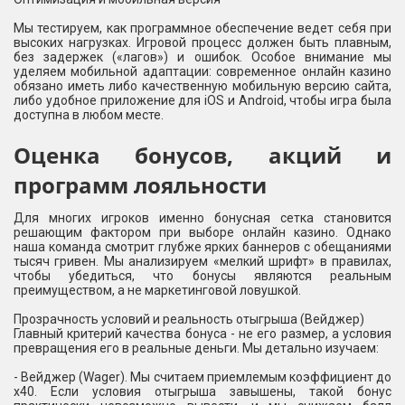
Мы тестируем, как программное обеспечение ведет себя при
высоких нагрузках. Игровой процесс должен быть плавным,
без задержек («лагов») и ошибок. Особое внимание мы
уделяем мобильной адаптации: современное онлайн казино
обязано иметь либо качественную мобильную версию сайта,
либо удобное приложение для iOS и Android, чтобы игра была
доступна в любом месте.
Оценка бонусов, акций и
программ лояльности
Для многих игроков именно бонусная сетка становится
решающим фактором при выборе онлайн казино. Однако
наша команда смотрит глубже ярких баннеров с обещаниями
тысяч гривен. Мы анализируем «мелкий шрифт» в правилах,
чтобы убедиться, что бонусы являются реальным
преимуществом, а не маркетинговой ловушкой.
Прозрачность условий и реальность отыгрыша (Вейджер)
Главный критерий качества бонуса - не его размер, а условия
превращения его в реальные деньги. Мы детально изучаем:
- Вейджер (Wager). Мы считаем приемлемым коэффициент до
х40. Если условия отыгрыша завышены, такой бонус