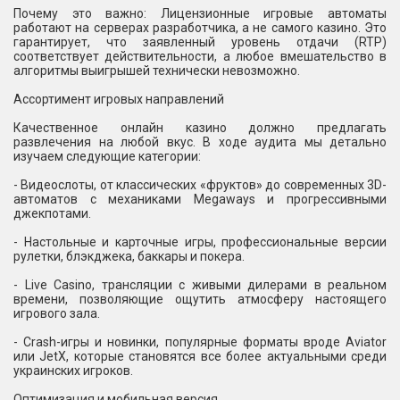
Почему это важно: Лицензионные игровые автоматы
работают на серверах разработчика, а не самого казино. Это
гарантирует, что заявленный уровень отдачи (RTP)
соответствует действительности, а любое вмешательство в
алгоритмы выигрышей технически невозможно.
Ассортимент игровых направлений
Качественное онлайн казино должно предлагать
развлечения на любой вкус. В ходе аудита мы детально
изучаем следующие категории:
- Видеослоты, от классических «фруктов» до современных 3D-
автоматов с механиками Megaways и прогрессивными
джекпотами.
- Настольные и карточные игры, профессиональные версии
рулетки, блэкджека, баккары и покера.
- Live Casino, трансляции с живыми дилерами в реальном
времени, позволяющие ощутить атмосферу настоящего
игрового зала.
- Crash-игры и новинки, популярные форматы вроде Aviator
или JetX, которые становятся все более актуальными среди
украинских игроков.
Оптимизация и мобильная версия