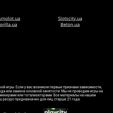
smolot.ua
Slotscity.ua
orilla.ua
Beton.ua
ой игры. Если у вас возникли первые признаки зависимости,
ода или замена основной занятости. Мы не проводим игры на
укмекерами или тотализаторами. Все материалы на нашем
 ресурс предназначен для лиц старше 21 года.