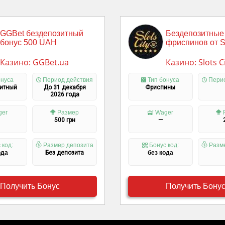
GGBet бездепозитный
Бездепозитные
бонус 500 UAH
фриспинов от Sl
Казино:
GGBet.ua
Казино:
Slots C
онуса
Период действия
Тип бонуса
Пери
итный
До 31 декабря
Фриспины
2026 года
ger
Размер
Wager
500 грн
—
 код:
Размер депозита
Бонус код:
Разм
ода
Без депозита
без кода
Получить Бонус
Получить Бону