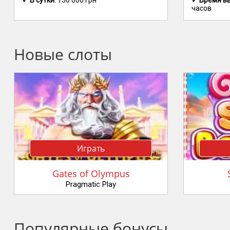
✓ Время в
часов
Новые слоты
Играть
Gates of Olympus
Pragmatic Play
Популярные бонусы