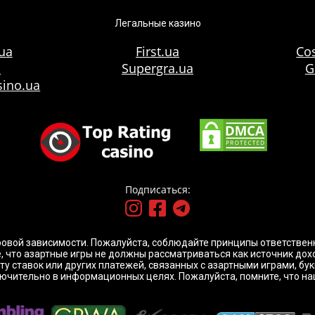
Легальные казино
ua
First.ua
Co
a
Supergra.ua
G
ino.ua
Подписаться:
ровой зависимости. Пожалуйста, соблюдайте принципы ответственн
 что азартные игры не должны рассматриваться как источник дох
ту ставок или других платежей, связанных с азартными играми, б
ительно в информационных целях. Пожалуйста, помните, что наш