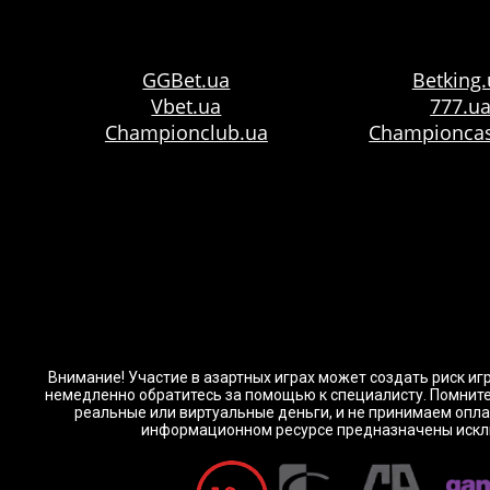
GGBet.ua
Betking.
Vbet.ua
777.u
Championclub.ua
Championcas
Внимание! Участие в азартных играх может создать риск иг
немедленно обратитесь за помощью к специалисту. Помните,
реальные или виртуальные деньги, и не принимаем опла
информационном ресурсе предназначены исключ