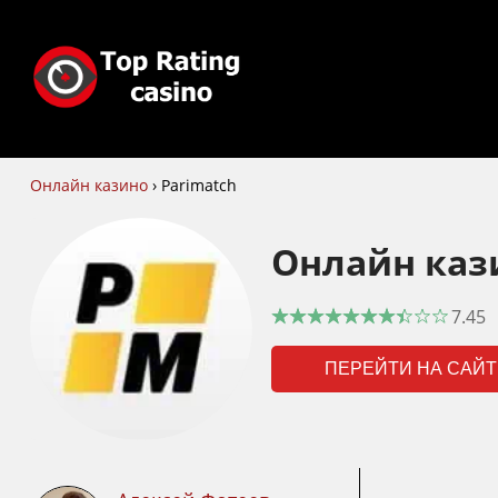
Онлайн казино
›
Parimatch
Онлайн каз
ПЕРЕЙТИ НА САЙТ