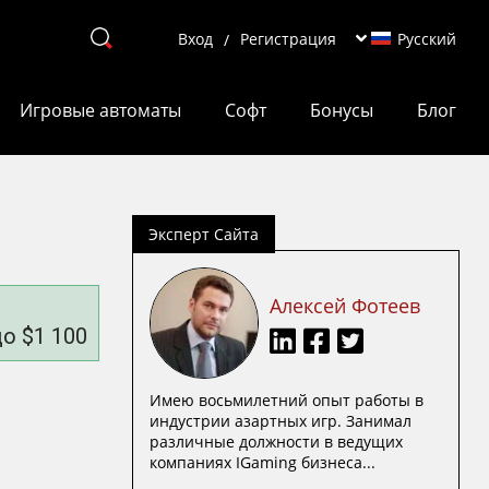
Вход
Регистрация
Русский
Игровые автоматы
Софт
Бонусы
Блог
Эксперт Сайта
Алексей Фотеев
о $1 100
Имею восьмилетний опыт работы в
индустрии азартных игр. Занимал
различные должности в ведущих
компаниях IGaming бизнеса...