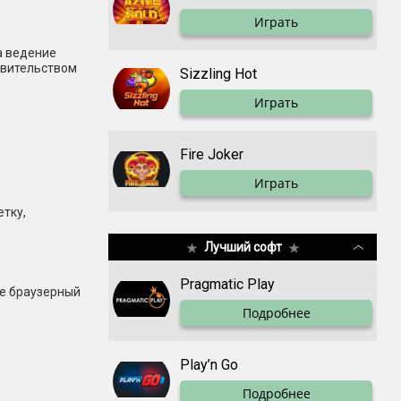
Играть
а ведение
авительством
Sizzling Hot
Играть
Fire Joker
Играть
тку,
Лучший софт
Pragmatic Play
ие браузерный
Подробнее
Play’n Go
Подробнее