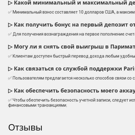
▷ Какой минимальный и максимальный деп
✅ Минимальный взнос составляет 10 долларов США, а максим
▷ Как получить бонус на первый депозит от
✅ Для получения вознаграждения на первое пополнение счета,
▷ Могу ли я снять свой выигрыш в Парима
✅ Клиентам доступен быстрый перевод дохода любым удобным
▷ Как связаться со службой поддержки Par
✅ Пользователям предлагается несколько способов связи со с
▷ Как обеспечить безопасность моего аккау
✅ Чтобы обеспечить безопасность учетной записи, следует ис
финансовыми транзакциями.
Отзывы