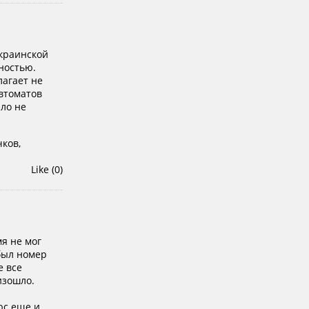
украинской
нностью.
агает не
втоматов
ыло не
чков,
Like (
0
)
я не мог
 был номер
е все
изошло.
юс еще и