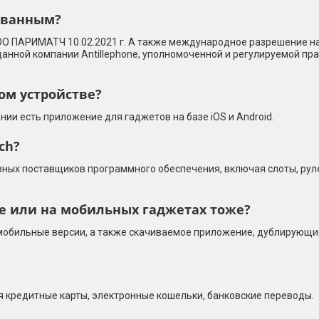
ованным?
О ПАРИМАТЧ 10.02.2021 г. А также международное разрешение н
данной компании Antillephone, уполномоченной и регулируемой пр
ом устройстве?
ии есть приложение для гаджетов на базе iOS и Android.
ch?
зных поставщиков программного обеспечения, включая слоты, руле
е или на мобильных гаджетах тоже?
 мобильные версии, а также скачиваемое приложение, дублирующ
 кредитные карты, электронные кошельки, банковские переводы.