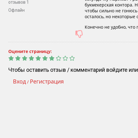
отзывов 1
букмекерская контора. Н
Офлайн
чтобы сильно не гонюсь 
осталось, но некоторые 
Конечно не удобно, что 
Оцените страницу:
Чтобы оставить отзыв / комментарий войдите или
Вход
Регистрация
/