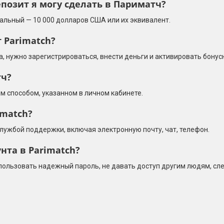
озит я могу сделать в Париматч?
альный — 10 000 долларов США или их эквивалент.
 Parimatch?
 нужно зарегистрироваться, внести деньги и активировать бонус
тч?
 способом, указанном в личном кабинете.
imatch?
лужбой поддержки, включая электронную почту, чат, телефон.
нта в Parimatch?
пользовать надежный пароль, не давать доступ другим людям, сл