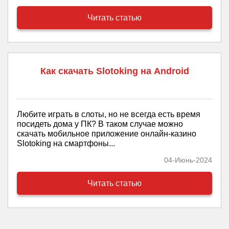
Читать статью
Как скачать Slotoking на Android
Любите играть в слоты, но не всегда есть время
посидеть дома у ПК? В таком случае можно
скачать мобильное приложение онлайн-казино
Slotoking на смартфоны...
04-Июнь-2024
Читать статью