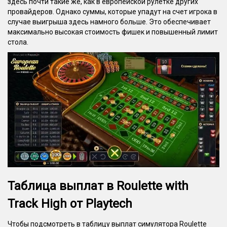
здесь почти такие же, как в европейской рулетке других
провайдеров. Однако суммы, которые упадут на счет игрока в
случае выигрыша здесь намного больше. Это обеспечивает
максимально высокая стоимость фишек и повышенный лимит
стола.
Таблица выплат в Roulette with
Track High от Playtech
Чтобы подсмотреть в таблицу выплат симулятора Roulette