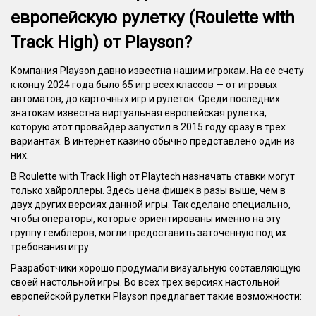
европейскую рулетку (Roulette with
Track High) от Playson?
Компания Playson давно известна нашим игрокам. На ее счету
к концу 2024 года было 65 игр всех классов — от игровых
автоматов, до карточных игр и рулеток. Среди последних
знатокам известна виртуальная европейская рулетка,
которую этот провайдер запустил в 2015 году сразу в трех
вариантах. В интернет казино обычно представлено один из
них.
В Roulette with Track High от Playtech назначать ставки могут
только хайроллеры. Здесь цена фишек в разы выше, чем в
двух других версиях данной игры. Так сделано специально,
чтобы операторы, которые ориентированы именно на эту
группу гемблеров, могли предоставить заточенную под их
требования игру.
Разработчики хорошо продумали визуальную составляющую
своей настольной игры. Во всех трех версиях настольной
европейской рулетки Playson предлагает такие возможности: