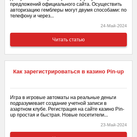
предложений официального сайта. Осуществить
авторизацию гемблеры могут двумя способами: по
телефону и через...
24-Май-2024
Читать статью
Как зарегистрироваться в казино Pin-up
Игра в игровые автоматы на реальные деньги
подразумевает создание учетной записи в
азартном клубе. Регистрация на сайте казино Pin-
up простая и быстрая. Новые посетители...
23-Май-2024