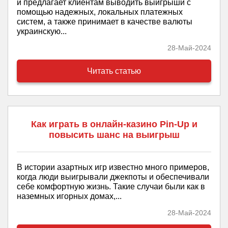
и предлагает клиентам выводить выигрыши с
помощью надежных, локальных платежных
систем, а также принимает в качестве валюты
украинскую...
28-Май-2024
Читать статью
Как играть в онлайн-казино Pin-Up и
повысить шанс на выигрыш
В истории азартных игр известно много примеров,
когда люди выигрывали джекпоты и обеспечивали
себе комфортную жизнь. Такие случаи были как в
наземных игорных домах,...
28-Май-2024