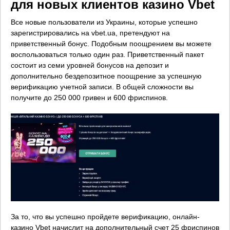
для новых клиентов казино Vbet
Все новые пользователи из Украины, которые успешно
зарегистрировались на vbet.ua, претендуют на
приветственный бонус. Подобным поощрением вы можете
воспользоваться только один раз. Приветственный пакет
состоит из семи уровней бонусов на депозит и
дополнительно бездепозитное поощрение за успешную
верификацию учетной записи. В общей сложности вы
получите до 250 000 гривен и 600 фриспинов.
За то, что вы успешно пройдете верификацию, онлайн-
казино Vbet начислит на дополнительный счет 25 фриспинов