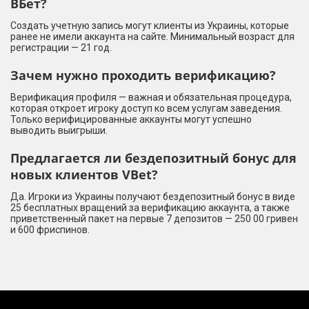
ВБет?
повысить шанс на выигрыш
Создать учетную запись могут клиенты из Украины, которые
ранее не имели аккаунта на сайте. Минимальный возраст для
Какие игровые автоматы Vbet казино дают?
регистрации — 21 год.
Зачем нужно проходить верификацию?
Верификация профиля — важная и обязательная процедура,
которая откроет игроку доступ ко всем услугам заведения.
Только верифицированные аккаунты могут успешно
выводить выигрыши.
Предлагается ли бездепозитный бонус для
новых клиентов VBet?
Да. Игроки из Украины получают бездепозитный бонус в виде
25 бесплатных вращений за верификацию аккаунта, а также
приветственный пакет на первые 7 депозитов — 250 00 гривен
и 600 фриспинов.