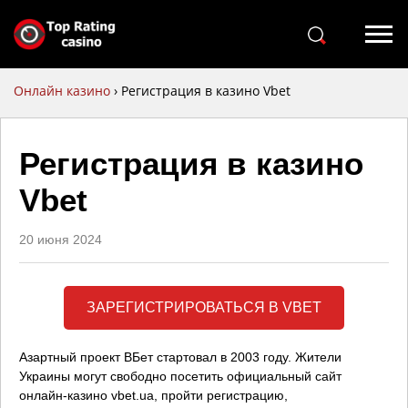
Онлайн казино
›
Регистрация в казино Vbet
Регистрация в казино
Vbet
20 июня 2024
ЗАРЕГИСТРИРОВАТЬСЯ В VBET
Азартный проект ВБет стартовал в 2003 году. Жители
Украины могут свободно посетить официальный сайт
онлайн-казино vbet.ua, пройти регистрацию,