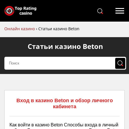
Онлайн казино
›
Cтатьи казино Beton
Cтатьи казино Beton
Вход в казино Beton и обзор личного
кабинета
Как войти в казино Beton Способы входа в личный